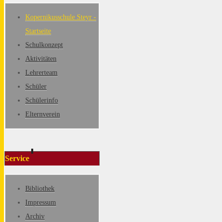
Kopernikusschule Steyr -
Startseite
Schulkonzept
Aktivitäten
Lehrerteam
Schüler
Schülerinfo
Elternverein
Service
Bibliothek
Impressum
Archiv