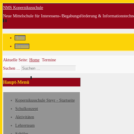
NMS Kopernikusschule
Neue Mittelschule für Interessens-/Begabungsförderung & Informationstechn
Home
Termine
Aktuelle Seite:
Home
Termine
Suchen ...
Haupt-Menü
Kopernikusschule Steyr - Startseite
Schulkonzept
Aktivitäten
Lehrerteam
Schüler