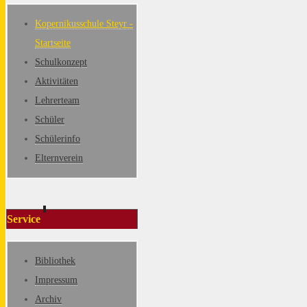
Kopernikusschule Steyr -
Startseite
Schulkonzept
Aktivitäten
Lehrerteam
Schüler
Schülerinfo
Elternverein
Service
Bibliothek
Impressum
Archiv