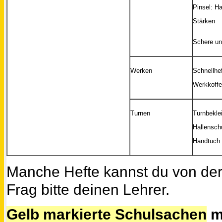
Pinsel: H
Stärken
Schere un
Werken
Schnellhef
Werkkoffe
Turnen
Turnbekle
Hallensch
Handtuch 
Manche Hefte kannst du von der 
Frag bitte deinen Lehrer.
Gelb markierte Schulsachen
m