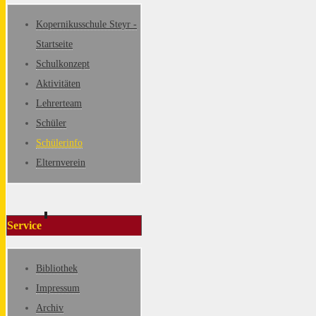
Kopernikusschule Steyr -
Startseite
Schulkonzept
Aktivitäten
Lehrerteam
Schüler
Schülerinfo
Elternverein
Service
Bibliothek
Impressum
Archiv