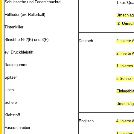
Schultasche und Federschachtel
1 kar. Qu
Füllfeder (ev. Rollerball)
Umschläge
2 Umsch
Tintenkiller
Bleistifte Nr.2(B) und 3(F)
Deutsch
2 linierte
ev. Druckbleistift
2 linierte
Radiergummi
1 linierte
Spitzer
5 Schnellh
Lineal
Einlageblät
Schere
Umschläge
Klebstoff
Englisch
4 linierte
Faserschreiber
1 linierte