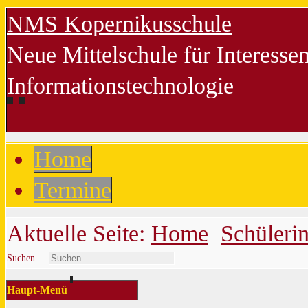
NMS Kopernikusschule
Neue Mittelschule für Interess
Informationstechnologie
Home
Termine
Aktuelle Seite:
Home
Schüleri
Suchen ...
Haupt-Menü