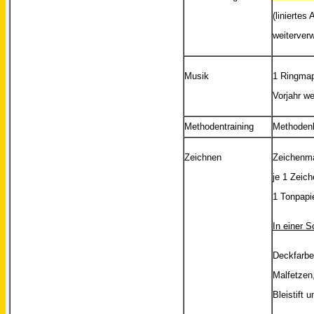
(linierte
weiterver
Musik
1 Ringmapp
Vorjahr w
Methodentraining
Methodenh
Zeichnen
Zeichenma
je 1 Zeic
1 Tonpapi
In einer 
Deckfarbe
Malfetzen,
Bleistift