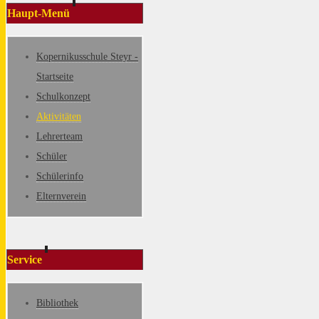
Haupt-Menü
Kopernikusschule Steyr -
Startseite
Schulkonzept
Aktivitäten
Lehrerteam
Schüler
Schülerinfo
Elternverein
Service
Bibliothek